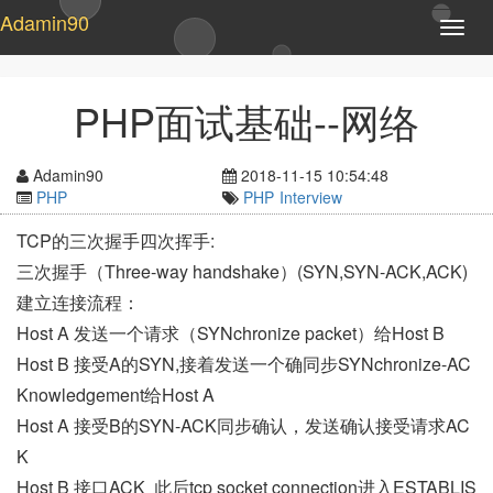
Adamin90
T
o
g
g
PHP面试基础--网络
l
e
n
Adamin90
2018-11-15 10:54:48
a
PHP
PHP
Interview
v
i
TCP的三次握手四次挥手:
g
三次握手（Three-way handshake）(SYN,SYN-ACK,ACK)
a
t
建立连接流程：
i
Host A 发送一个请求（SYNchronize packet）给Host B
o
n
Host B 接受A的SYN,接着发送一个确同步SYNchronize-AC
Knowledgement给Host A
Host A 接受B的SYN-ACK同步确认，发送确认接受请求AC
K
Host B 接口ACK 此后tcp socket connection进入ESTABLIS