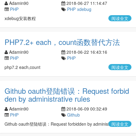
Adamin90
2018-06-27 11:14:47
PHP
PHP
xdebug
xdebug安装教程
阅读全文
PHP7.2+ each，count函数替代方法
Adamin90
2018-06-22 16:43:16
PHP
PHP
php7.2 each,count
阅读全文
Github oauth登陆错误：Request forbid
den by administrative rules
Adamin90
2018-06-09 00:32:49
PHP
Github
Github oauth登陆错误：Request forbidden by administrative rules
阅读全文