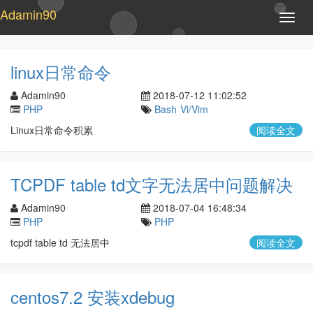
Adamin90
T
o
g
g
linux日常命令
l
e
Adamin90
2018-07-12 11:02:52
n
PHP
Bash
Vi/Vim
a
Linux日常命令积累
阅读全文
v
i
g
a
TCPDF table td文字无法居中问题解决
t
i
Adamin90
2018-07-04 16:48:34
o
PHP
PHP
n
tcpdf table td 无法居中
阅读全文
centos7.2 安装xdebug