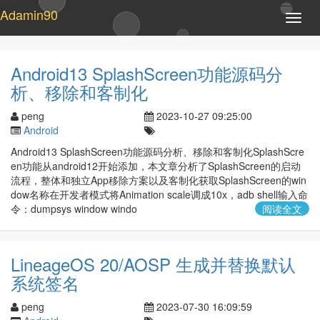
Adamin90
T
o
g
g
Android13 SplashScreen功能源码分
l
析、移除和客制化
e
n
peng
2023-10-27 09:25:00
a
Android
v
i
Android13 SplashScreen功能源码分析、移除和客制化SplashScre
g
en功能从android12开始添加，本文章分析了SplashScreen的启动
a
流程，整体和独立App移除方案以及客制化获取SplashScreen的win
t
dow名称在开发者模式将Animation scale调成10x，adb shell输入命
i
令：dumpsys window windo
阅读全文
o
n
LineageOS 20/AOSP 生成并替换默认
系统签名
peng
2023-07-30 16:09:59