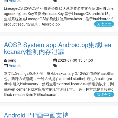
Android
LineageOS 20/AOSP 生成并替换默认系统签名本文介绍如何将Line
ageos中的testKey替换成releaseKey,基于LineageOS android13。
生成系统签名LineageOS编译默认使用test-keys，位于build/target/
product/security目录：Android.bp
阅读全文
AOSP System app Android.bp集成Lea
kcanary检测内存泄漏
peng
2023-07-30 15:54:50
Android
本文以Settings模块为例，继承Leakcanary 2.12确定依赖的aar和jar
包。两种方式确定，一种方式是在android studio中通过在build.gra
dle中引入leaknacary，然后查看external libraries中新增的以来，到
maven center下载对应版本的jar包和aar包。 另一种方式是直接在g
ithub release页面下载leakcanar
阅读全文
Android PiP画中画支持