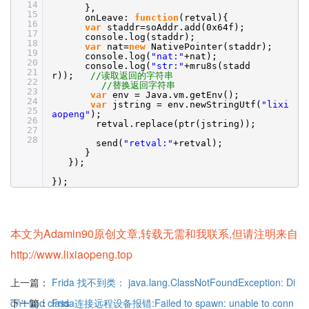
14
},
15
onLeave:
function
(retval){
16
var
staddr=soAddr.add(0x64f);
17
console.log(staddr);
18
var
nat=
new
NativePointer(staddr);
19
console.log(
"nat:"
+nat);
20
console.log(
"str:"
+mru8s(stadd
21
r));
//读取返回的字符串
22
//替换返回字符串
23
var
env = Java.vm.getEnv();
24
var
jstring = env.newStringUtf(
"lixi
25
aopeng"
);
26
retval.replace(ptr(jstring));
27
28
send(
"retval:"
+retval);
}
});
});
本文为Adamin90原创文章,转载无需和我联系,但请注明来自
http://www.lixiaopeng.top
上一篇：
Frida 找不到类： java.lang.ClassNotFoundException: Di
dn't find class
下一篇：
Frida连接远程设备报错:Failed to spawn: unable to conn