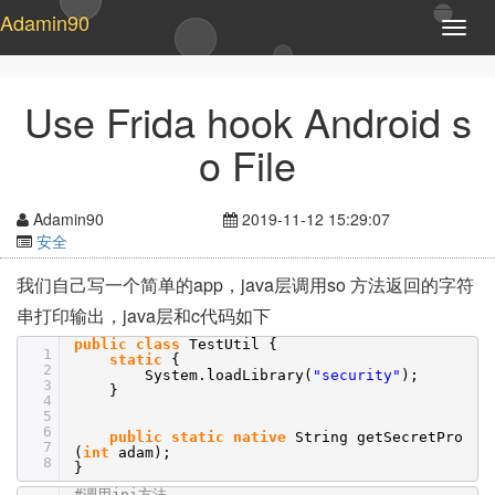
Adamin90
T
o
g
g
Use Frida hook Android s
l
e
o File
n
a
v
Adamin90
2019-11-12 15:29:07
i
安全
g
a
我们自己写一个简单的app，java层调用so 方法返回的字符
t
串打印输出，java层和c代码如下
i
o
public
class
TestUtil {
1
n
static
{
2
System.loadLibrary(
"security"
);
3
}
4
5
6
public
static
native
String getSecretPro
7
(
int
adam);
8
}
#调用jni方法