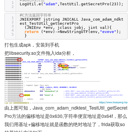
1
LogUtil.e(
"adam"
,TestUtil.getSecretPro(23));
2
#C方法返回字符串
1
JNIEXPORT jstring JNICALL Java_com_adam_ndkt
2
est_TestUtil_getSecretPro
3
(JNIEnv *env, jclass jobj, jint val){
4
return
(*env)->NewStringUTF(env,
"eveve"
);
5
}
打包生成apk，安装到手机
把libsecurity.so文件拖入ida分析，
由上图可知，Java_com_adam_ndktest_TestUtil_getSecret
Pro方法的偏移地址是0x630,字符串便宜地址是0x64f，那么
我们用基址+偏移地址就是函数的绝对地址了，frida获取so