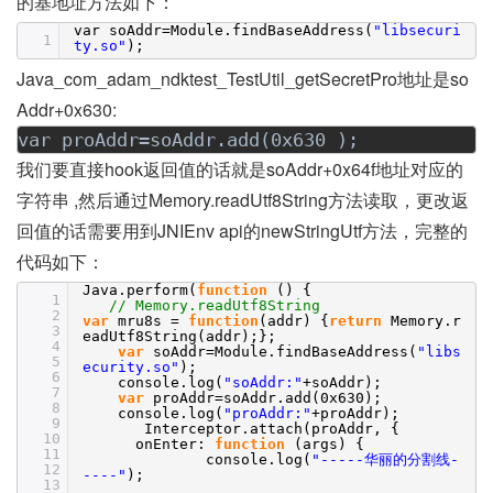
的基地址方法如下：
var soAddr=Module.findBaseAddress(
"libsecuri
1
ty.so"
);
Java_com_adam_ndktest_TestUtil_getSecretPro地址是so
Addr+0x630:
var proAddr=soAddr.add(0x630 );
我们要直接hook返回值的话就是soAddr+0x64f地址对应的
字符串 ,然后通过Memory.readUtf8String方法读取，更改返
回值的话需要用到JNIEnv api的newStringUtf方法，完整的
代码如下：
Java.perform(
function
() {
1
// Memory.readUtf8String
2
var
mru8s =
function
(addr) {
return
Memory.r
3
eadUtf8String(addr);};
4
var
soAddr=Module.findBaseAddress(
"libs
5
ecurity.so"
);
6
console.log(
"soAddr:"
+soAddr);
7
var
proAddr=soAddr.add(0x630);
8
console.log(
"proAddr:"
+proAddr);
9
Interceptor.attach(proAddr, {
10
onEnter:
function
(args) {
11
console.log(
"-----华丽的分割线-
12
----"
);
13