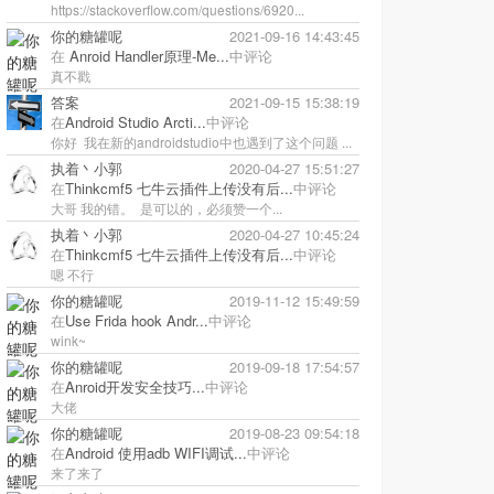
https://stackoverflow.com/questions/6920...
你的糖罐呢
2021-09-16 14:43:45
在
Anroid Handler原理-Me...
中评论
真不戳
答案
2021-09-15 15:38:19
在
Android Studio Arcti...
中评论
你好 我在新的androidstudio中也遇到了这个问题 ...
执着丶小郭
2020-04-27 15:51:27
在
Thinkcmf5 七牛云插件上传没有后...
中评论
大哥 我的错。 是可以的，必须赞一个...
执着丶小郭
2020-04-27 10:45:24
在
Thinkcmf5 七牛云插件上传没有后...
中评论
嗯 不行
你的糖罐呢
2019-11-12 15:49:59
在
Use Frida hook Andr...
中评论
wink~
你的糖罐呢
2019-09-18 17:54:57
在
Anroid开发安全技巧...
中评论
大佬
你的糖罐呢
2019-08-23 09:54:18
在
Android 使用adb WIFI调试...
中评论
来了来了