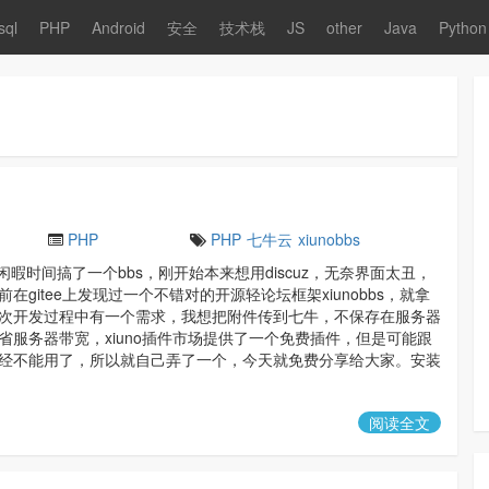
sql
PHP
Android
安全
技术栈
JS
other
Java
Python
PHP
PHP
七牛云
xiunobbs
暇时间搞了一个bbs，刚开始本来想用discuz，无奈界面太丑，
在gitee上发现过一个不错对的开源轻论坛框架xiunobbs，就拿
次开发过程中有一个需求，我想把附件传到七牛，不保存在服务器
省服务器带宽，xiuno插件市场提供了一个免费插件，但是可能跟
经不能用了，所以就自己弄了一个，今天就免费分享给大家。安装
阅读全文