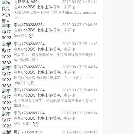
阿良良木历894
2019-04-09 14:21:14
在
XiunoBBS 七牛上传插件...
中评论
大佬 能帮我看一下这个问题吗？https://bbs.xiuno.co
m/thr...
李聪17602338334
2019-03-27 19:04:36
在
XiunoBBS 七牛上传插件...
中评论
敬候佳音
李聪17602338334
2019-03-27 05:11:18
在
XiunoBBS 七牛上传插件...
中评论
可以了！！但是删除帖子，七牛云里没有跟着删除！
这个能解决吗？...
李聪17602338334
2019-03-27 05:04:54
在
XiunoBBS 七牛上传插件...
中评论
按照你的步骤把代码注释掉了，在model/attach.func.
php文件也插...
李聪17602338334
2019-03-27 05:03:11
在
XiunoBBS 七牛上传插件...
中评论
七牛云里有文件了，但是帖子里显示不出来！怎么回
事啊？...
李聪17602338334
2019-03-27 00:09:14
在
XiunoBBS 七牛上传插件...
中评论
感谢 大佬！
用户7005537656
2019-03-26 08:50:40