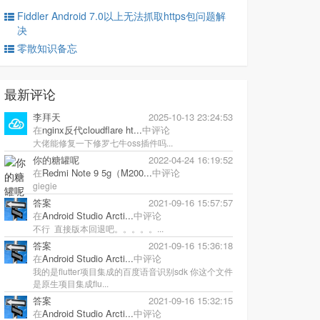
Fiddler Android 7.0以上无法抓取https包问题解
决
零散知识备忘
最新评论
李拜天
2025-10-13 23:24:53
在
nginx反代cloudflare ht...
中评论
大佬能修复一下修罗七牛oss插件吗...
你的糖罐呢
2022-04-24 16:19:52
在
Redmi Note 9 5g（M200...
中评论
giegie
答案
2021-09-16 15:57:57
在
Android Studio Arcti...
中评论
不行 直接版本回退吧。。。。。...
答案
2021-09-16 15:36:18
在
Android Studio Arcti...
中评论
我的是flutter项目集成的百度语音识别sdk 你这个文件
是原生项目集成flu...
答案
2021-09-16 15:32:15
在
Android Studio Arcti...
中评论