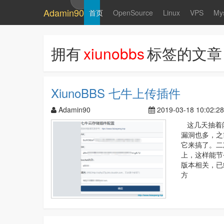
Adamin90
首页
OpenSource
Linux
VPS
My
拥有
xiunobbs
标签的文章
XiunoBBS 七牛上传插件
Adamin90
2019-03-18 10:02:28
这几天抽着闲
漏洞也多，之前
它来搞了。二
上，这样能节
版本相关，已
方