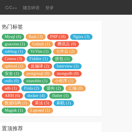
C/C++
随言碎语
登录
热门标签
Mysql (6)
Bash (3)
PHP (18)
Nginx (3)
goaccess (1)
Github (1)
腾讯云 (0)
xdebug (1)
Vi/Vim (1)
七牛云 (2)
Centos (3)
Fiddler (1)
抓包 (1)
apktool (1)
反编译 (2)
Interview (2)
安全 (1)
postgresql (0)
mongodb (0)
redis (0)
xiunobbs (1)
小程序 (1)
adb (1)
Frida (2)
逆向 (2)
汇编 (0)
ARM (6)
docker (4)
flutter (1)
数据结构 (1)
算法 (5)
刷机 (1)
Magisk (1)
Lsposed (1)
置顶推荐