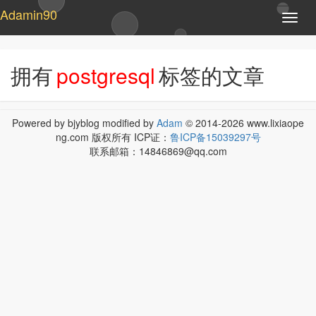
Adamin90
T
o
g
g
拥有
postgresql
标签的文章
l
e
n
a
Powered by bjyblog modified by
Adam
© 2014-2026 www.lixiaope
v
ng.com 版权所有 ICP证：
鲁ICP备15039297号
i
联系邮箱：14846869@qq.com
g
a
t
i
o
n